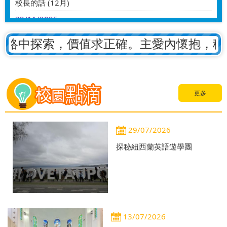
校長的話 (12月)
22/11/2025
2026/2027小一第二輪面試名單
絡中探索，價值求正確。主愛內懷抱，積極
21/10/2025
校友重聚日 Homecoming Day 2025
27/09/2025
招收2026至2027年度小一新生
更多
25/08/2025
繽紛童樂探索日 Have a Sparkling Day
18/07/2025
29/07/2026
2024/25升中派位結果
探秘紐西蘭英語遊學團
13/07/2026