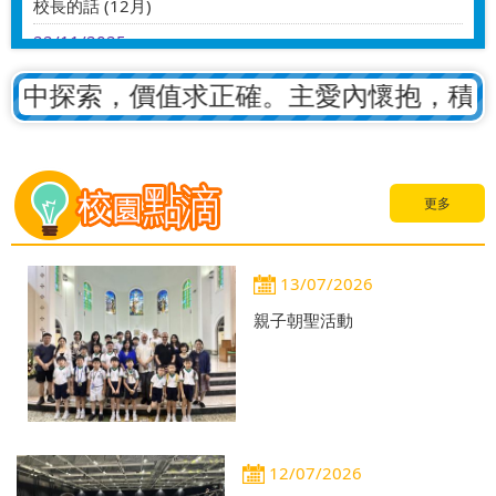
校長的話 (12月)
22/11/2025
2026/2027小一第二輪面試名單
中探索，價值求正確。主愛內懷抱，積極導
21/10/2025
校友重聚日 Homecoming Day 2025
27/09/2025
招收2026至2027年度小一新生
更多
25/08/2025
繽紛童樂探索日 Have a Sparkling Day
18/07/2025
13/07/2026
2024/25升中派位結果
親子朝聖活動
12/07/2026