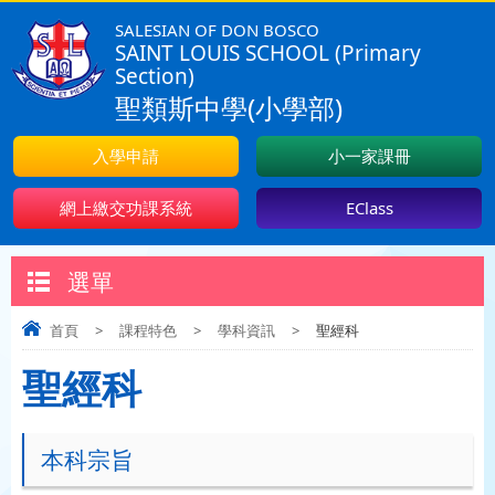
SALESIAN OF DON BOSCO
SAINT LOUIS SCHOOL (Primary
Section)
聖類斯中學(小學部)
入學申請
小一家課冊
網上繳交功課系統
EClass
選單
首頁
>
課程特色
>
學科資訊
>
聖經科
聖經科
本科宗旨