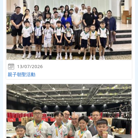
13/07/2026
親子朝聖活動