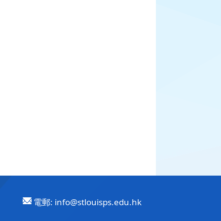
電郵:
info@stlouisps.edu.hk