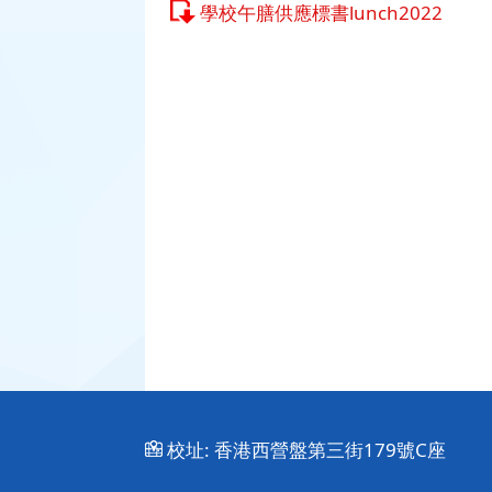
學校午膳供應標書lunch2022
校址:
香港西營盤第三街179號C座