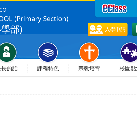
SCO
OL (Primary Section)
學部)
入學申請
校長的話
課程特色
宗教培育
校園點