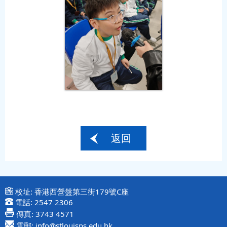
返回
校址:
香港西營盤第三街179號C座
電話:
2547 2306
傳真:
3743 4571
電郵:
info@stlouisps.edu.hk