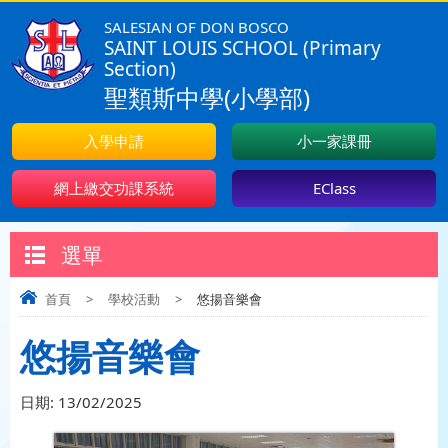
SALESIAN OF DON BOSCO
SAINT LOUIS SCHOOL (Primary
Section)
聖類斯中學(小學部)
入學申請
小一家課冊
網上繳交功課系統
EClass
選單
首頁
>
學校活動
>
悠揚音樂會
悠揚音樂會
日期:
13/02/2025