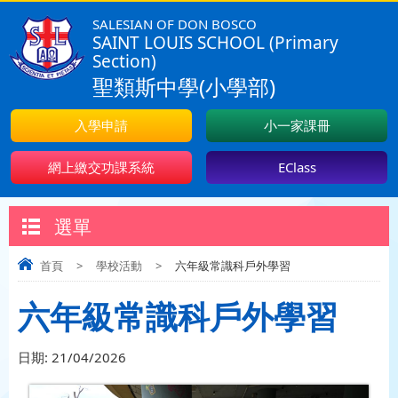
SALESIAN OF DON BOSCO
SAINT LOUIS SCHOOL (Primary
Section)
聖類斯中學(小學部)
入學申請
小一家課冊
網上繳交功課系統
EClass
選單
首頁
>
學校活動
>
六年級常識科戶外學習
六年級常識科戶外學習
日期:
21/04/2026