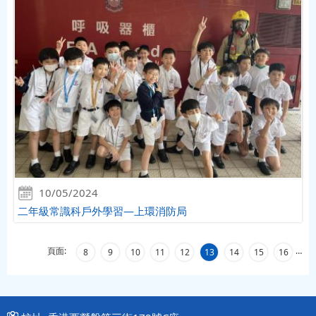
10/05/2024
二年級常識科戶外學習—上環消防局
頁面:
…
8
9
10
11
12
13
14
15
16