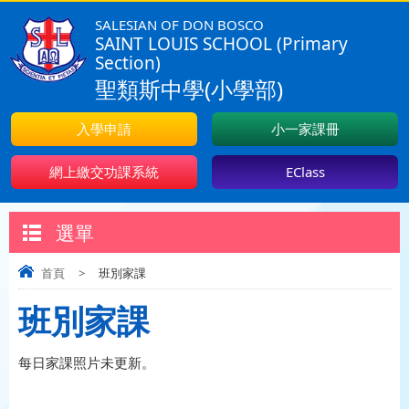
SALESIAN OF DON BOSCO
SAINT LOUIS SCHOOL (Primary
Section)
聖類斯中學(小學部)
入學申請
小一家課冊
網上繳交功課系統
EClass
選單
首頁
>
班別家課
班別家課
每日家課照片未更新。