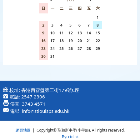
日
一
二
三
四
五
六
26
27
28
29
30
31
1
2
3
4
5
6
7
8
9
10
11
12
13
14
15
16
17
18
19
20
21
22
23
24
25
26
27
28
29
30
31
1
2
3
4
5
校址:
香港西營盤第三街179號C座
電話:
2547 2306
傳真:
3743 4571
電郵:
info@stlouisps.edu.hk
網頁地圖
| Copyright© 聖類斯中學(小學部). All rights reserved.
By: ctd.hk