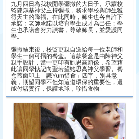
九月四日為我校開學彌撒的大日子。承蒙校
監陳鴻基神父主持彌撒，務求學校與師生獲
得天主的降福。在此同時，師生也各自許下
承諾：老師承諾以培育學生成才為己任；學
生也承諾會努力讀書，
尊敬師長，並愛護同
學。
彌撒結束後，校監更親自送給每一位老師和
學生一個可摺的餐盒。這款餐盒是由陳神父
親手設計，當中更印有鮑思高頭像，希望藉
此讓同學惦記向聖若望鮑思高神父學習。餐
盒蓋面印上「識Yum惜
食」四字，別具意
義，期望同學不但知這道環保的重要性，還
能付諸實行，保護地球，珍惜食物。