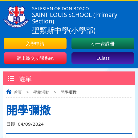
SALESIAN OF DON BOSCO
SAINT LOUIS SCHOOL (Primary
Section)
聖類斯中學(小學部)
入學申請
小一家課冊
網上繳交功課系統
EClass
選單
首頁
>
學校活動
>
開學彌撒
開學彌撒
日期:
04/09/2024