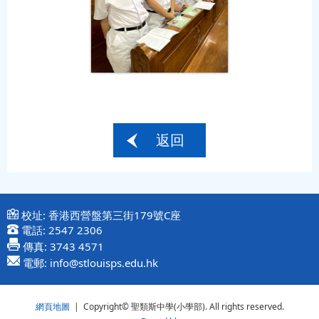
返回
校址:
香港西營盤第三街179號C座
電話:
2547 2306
傳真:
3743 4571
電郵:
info@stlouisps.edu.hk
網頁地圖
| Copyright© 聖類斯中學(小學部). All rights reserved.